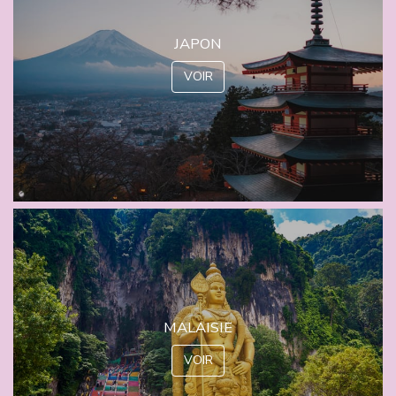
JAPON
VOIR
MALAISIE
VOIR